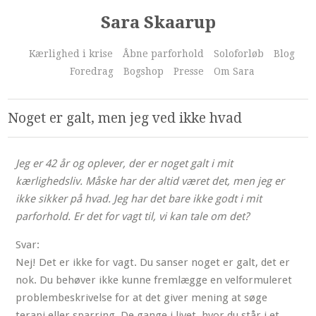
Sara Skaarup
Kærlighed i krise
Åbne parforhold
Soloforløb
Blog
Foredrag
Bogshop
Presse
Om Sara
Noget er galt, men jeg ved ikke hvad
Jeg er 42 år og oplever, der er noget galt i mit
kærlighedsliv. Måske har der altid været det, men jeg er
ikke sikker på hvad. Jeg har det bare ikke godt i mit
parforhold. Er det for vagt til, vi kan tale om det?
Svar:
Nej! Det er ikke for vagt. Du sanser noget er galt, det er
nok. Du behøver ikke kunne fremlægge en velformuleret
problembeskrivelse for at det giver mening at søge
terapi eller sparring. De gange i livet, hvor du står i et