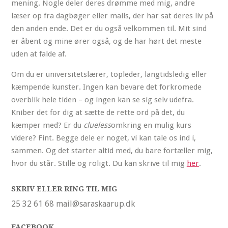
mening. Nogle deler deres drømme med mig, andre
læser op fra dagbøger eller mails, der har sat deres liv på
den anden ende. Det er du også velkommen til. Mit sind
er åbent og mine ører også, og de har hørt det meste
uden at falde af.
Om du er universitetslærer, topleder, langtidsledig eller
kæmpende kunster. Ingen kan bevare det forkromede
overblik hele tiden – og ingen kan se sig selv udefra.
Kniber det for dig at sætte de rette ord på det, du
kæmper med? Er du
clueless
omkring en mulig kurs
videre? Fint. Begge dele er noget, vi kan tale os ind i,
sammen. Og det starter altid med, du bare fortæller mig,
hvor du står. Stille og roligt. Du kan skrive til mig
her
.
SKRIV ELLER RING TIL MIG
25 32 61 68 mail@saraskaarup.dk
FACEBOOK