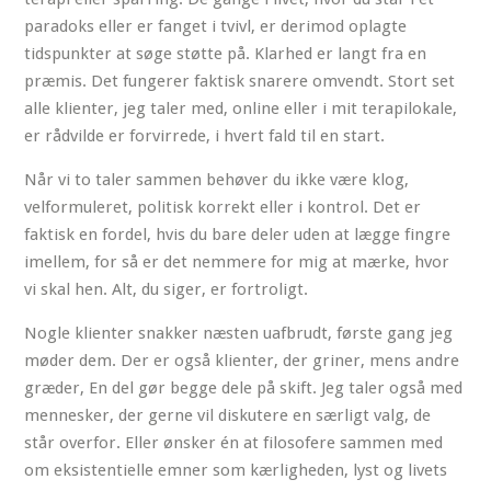
paradoks eller er fanget i tvivl, er derimod oplagte
tidspunkter at søge støtte på. Klarhed er langt fra en
præmis. Det fungerer faktisk snarere omvendt. Stort set
alle klienter, jeg taler med, online eller i mit terapilokale,
er rådvilde er forvirrede, i hvert fald til en start.
Når vi to taler sammen behøver du ikke være klog,
velformuleret, politisk korrekt eller i kontrol. Det er
faktisk en fordel, hvis du bare deler uden at lægge fingre
imellem, for så er det nemmere for mig at mærke, hvor
vi skal hen. Alt, du siger, er fortroligt.
Nogle klienter snakker næsten uafbrudt, første gang jeg
møder dem. Der er også klienter, der griner, mens andre
græder, En del gør begge dele på skift. Jeg taler også med
mennesker, der gerne vil diskutere en særligt valg, de
står overfor. Eller ønsker én at filosofere sammen med
om eksistentielle emner som kærligheden, lyst og livets