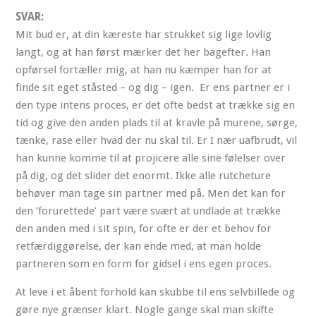
SVAR:
Mit bud er, at din kæreste har strukket sig lige lovlig
langt, og at han først mærker det her bagefter. Han
opførsel fortæller mig, at han nu kæmper han for at
finde sit eget ståsted – og dig – igen. Er ens partner er i
den type intens proces, er det ofte bedst at trække sig en
tid og give den anden plads til at kravle på murene, sørge,
tænke, rase eller hvad der nu skal til. Er I nær uafbrudt, vil
han kunne komme til at projicere alle sine følelser over
på dig, og det slider det enormt. Ikke alle rutcheture
behøver man tage sin partner med på. Men det kan for
den ’forurettede’ part være svært at undlade at trække
den anden med i sit spin, for ofte er der et behov for
retfærdiggørelse, der kan ende med, at man holde
partneren som en form for gidsel i ens egen proces.
At leve i et åbent forhold kan skubbe til ens selvbillede og
gøre nye grænser klart. Nogle gange skal man skifte